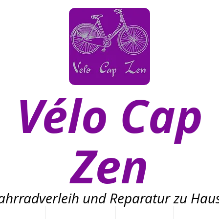
Vélo Cap
Zen
ahrradverleih und Reparatur zu Hau
tion de vélos
Location de vélos
Autozubehör
Nouvelle pa