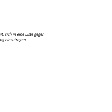
Öffnungszeiten
konsultieren S
t, sich in eine Liste gegen
ng einzutragen.